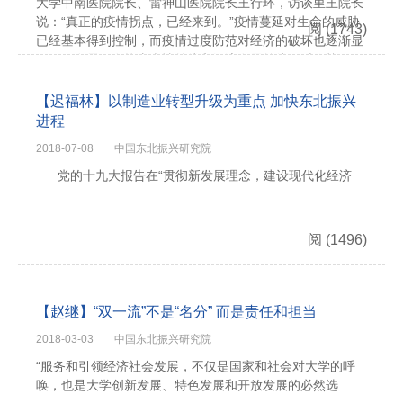
大学中南医院院长、雷神山医院院长王行环，访谈里王院长
说：“真正的疫情拐点，已经来到。”疫情蔓延对生命的威胁
阅
(1743)
已经基本得到控制，而疫情过度防范对经济的破坏也逐渐显
现，现在需要在抗击疫情前线和经济发展前线同时作战，做
到疫情防控和生产经营两不误，要“一手抓防控，一手抓生
产，两手都要抓，两手都要硬”。 中央应对新冠肺炎疫
【迟福林】以制造业转型升级为重点 加快东北振兴
情工作领导小组会议强调，坚持依法...
进程
2018-07-08
中国东北振兴研究院
党的十九大报告在“贯彻新发展理念，建设现代化经济
阅
(1496)
【赵继】“双一流”不是“名分” 而是责任和担当
2018-03-03
中国东北振兴研究院
“服务和引领经济社会发展，不仅是国家和社会对大学的呼
唤，也是大学创新发展、特色发展和开放发展的必然选