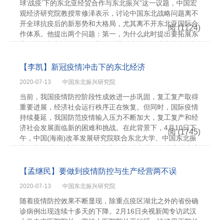
球‘战疫’下的东北亚经贸合作与东北振兴”这一议题，中国宏
观经济研究院教授常修泽表示，讨论中国东北战略问题离不
开全球抗疫后的新形势和大格局，尤其离不开东北亚国际合
阅
(1124)
作体系。他提出两个问题：第一，为什么此时提出要拓展东
北亚合作机制？第二，沿着什么思路来拓展，或者说怎么拓
展？以下为常修泽发言实录：大疫之后，东北亚国际地位或
将凸显一个方面，从2020年全球抗疫后大格局来看：东北亚
【李凯】新冠疫情冲击下的东北经济
合作机制需要拓展。此...
2020-07-13
中国东北振兴研究院
当前，我国疫情防控阶段性成效进一步巩固，复工复产取得
重要进展，经济社会运行秩序正在恢复。但同时，国际疫情
持续蔓延，我国防范疫情输入压力不断加大，复工复产和经
济社会发展面临新的困难和挑战。在此背景下，4月10日下
阅
(1745)
午，中国(海南)改革发展研究院联合东北大学、中国东北振
兴研究院以“全球‘战疫’下的东北振兴”为主题召开专家线上座
谈会。座谈会上，中国东北振兴研究院副院长李凯发表观
点，针对疫情下如何提振东北经济给出建议。新冠肺炎疫情
【孟继民】要做到疫情防控与生产经营两不误
对东北振兴战略实施的影响2020年...
2020-07-13
中国东北振兴研究院
随着疫情防控效果不断显现，除重点疫区湖北之外的省份确
诊病例出现连续十多天的下降。2月16日央视新闻专访武汉