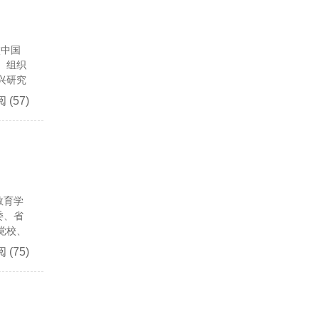
校中国
、组织
兴研究
阅
(57)
教育学
委、省
党校、
阅
(75)