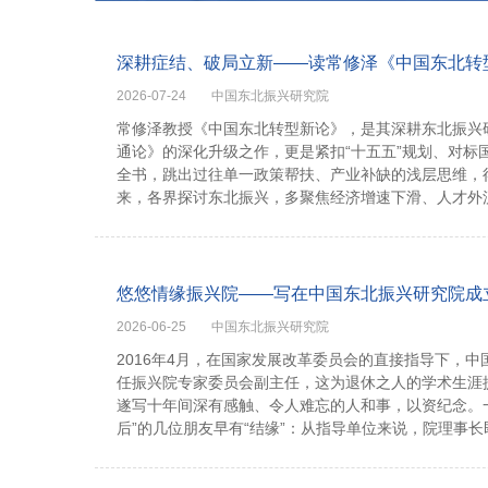
深耕症结、破局立新——读常修泽《中国东北转
2026-07-24
中国东北振兴研究院
常修泽教授《中国东北转型新论》，是其深耕东北振兴
通论》的深化升级之作，更是紧扣“十五五”规划、对标
全书，跳出过往单一政策帮扶、产业补缺的浅层思维，
来，各界探讨东北振兴，多聚焦经济增速下滑、人才外流
悠悠情缘振兴院——写在中国东北振兴研究院成
2026-06-25
中国东北振兴研究院
2016年4月，在国家发展改革委员会的直接指导下，
任振兴院专家委员会副主任，这为退休之人的学术生涯
遂写十年间深有感触、令人难忘的人和事，以资纪念。一
后”的几位朋友早有“结缘”：从指导单位来说，院理事长