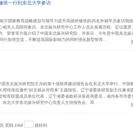
修班一行到东北大学参访
球南方国家教育战略规划与领导力提升高级研修班的26名外籍学员参访我
心相关人员陪同参访。东北振兴研究中心工作人员从发展历程、定位愿景
力、荣誉等方面介绍了中国东北振兴研究院，并表示，今年是中国东北振
同行加强交流，不断提高国际影响力的同时强化新型智库...
学中国东北振兴研究院主办的第十场智库建设报告会在东北大学举行。中国
长邓传淮应邀作“好文稿从何而来”主题报告。辽宁省委政研室副主任兼省
型智库联盟成员单位代表，辽宁省委省政府决策咨询委员，省内各市市委
东北大学东北振兴研究中心负责人主持报告会。邓...
页
页码
1
/
64
跳转到