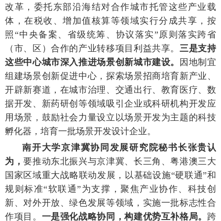
改革，委托东部沿海结对合作城市托管这些产业载
体，在税收、增加值核算等领域实行分成共享，按
照“中央备案、省级统筹、协议落实”原则落实跨省
（市、区）合作的产业转移项目利益共享。
三是支持
这些中心城市深入推进场景创新城市建设。
因地制宜
组建场景创新促进中心，探索场景招商培育新产业、
开辟新赛道，在城市治理、交通出行、教育医疗、数
据开发、新药研创等领域吸引企业或科研机构开发应
用场景，鼓励社会力量设立以场景开发为主题的科技
孵化器，培育一批场景开发设计企业。
南开大学京津冀协同发展研究院秘书长张贵认
为，
要推动东北振兴与京津冀、长三角、粤港澳三大
国家区域重大战略联动发展，以基础设施“硬联通”和
规则标准“软联通”为支撑，聚焦产业协作、科技创
新、对外开放、绿色发展等领域，实施一批标志性合
作项目。
一是强化战略协同，构建优势互补格局。
跨