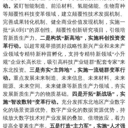
动。
紧盯智能制造、前沿材料、氢能储能、生物育种
等颠覆性科技变革领域，建立颠覆性技术发掘机制、
完善成果转化机制、健全商业价值发现机制，实施一
批“从0到1”的原创性、颠覆性创新研究项目，引领培
育新质生产力。
二是构筑“新高地”，实施科创投资变
革行动。
以超常规举措抓好战略性新兴产业和未来产
业领域专精特新种苗孵化，支持专精特新领域“小升
规”企业长高长壮，吸引高科技产业链群“配套专家”来
东北投资。
三是夯实“主阵地”，实施一流链群变革行
动。
重点发展未来制造、未来信息、未来材料、未来
能源、未来空间、未来健康等新质生产力领域，夯实
发展新质生产力的物质基础。
四是开拓“新战场”，实
施“智改数转”变革行动。
充分发挥东北地区产业数字
化的场景资源优势、数字产业化的数据资源优势，持
续放大数字技术对产业发展的叠加、倍增效应，着力
提高全要素生产率。
五是打造“主力军”，实施“人才强