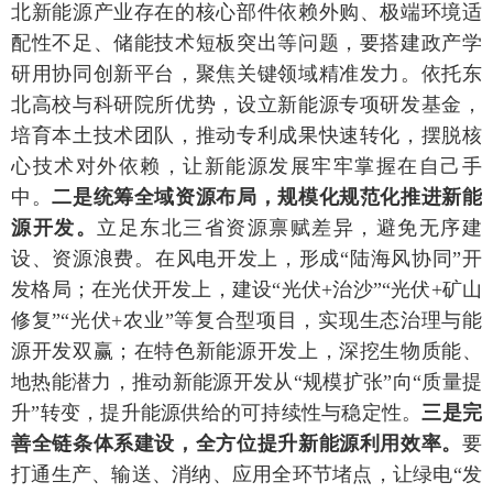
北新能源产业存在的核心部件依赖外购、极端环境适
配性不足、储能技术短板突出等问题，要搭建政产学
研用协同创新平台，聚焦关键领域精准发力。依托东
北高校与科研院所优势，设立新能源专项研发基金，
培育本土技术团队，推动专利成果快速转化，摆脱核
心技术对外依赖，让新能源发展牢牢掌握在自己手
中。
二是统筹全域资源布局，规模化规范化推进新能
源开发。
立足东北三省资源禀赋差异，避免无序建
设、资源浪费。在风电开发上，形成“陆海风协同”开
发格局；在光伏开发上，建设“光伏+治沙”“光伏+矿山
修复”“光伏+农业”等复合型项目，实现生态治理与能
源开发双赢；在特色新能源开发上，深挖生物质能、
地热能潜力，推动新能源开发从“规模扩张”向“质量提
升”转变，提升能源供给的可持续性与稳定性。
三是完
善全链条体系建设，全方位提升新能源利用效率。
要
打通生产、输送、消纳、应用全环节堵点，让绿电“发