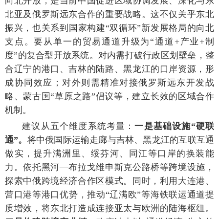
向北开放，是当前中国促进区域协调发展、深化与东
北亚及俄罗斯远东合作的重要战略。这不仅关乎东北
振兴，也关系到国家构建“双循环”新发展格局的向北
支点。要从单一的贸易通道升级为“通道+产业+制
度”的复合型开放系统。对内需打破行政区划壁垒，整
合辽宁的港口、吉林的陆路、黑龙江的口岸资源，形
成协同效应；对外则需精准对接俄罗斯远东开发战
略、蒙古国“草原之路”倡议等，建立长效的区域合作
机制。
建议从五个维度系统考量：
一是基础设施“硬联
通”。
将中俄国际运输走廊与吉林、黑龙江的互联互通
做实，提升满洲里、绥芬河、同江等口岸的换装能
力。依托黑河—布拉戈维申斯克公路桥等跨境设施，
探索中俄跨境经济合作区模式。同时，利用大连港、
营口港等港口优势，推动“辽满欧”等海铁联运通道提
质增效，将东北打造成连接亚太与欧洲的陆海枢纽。