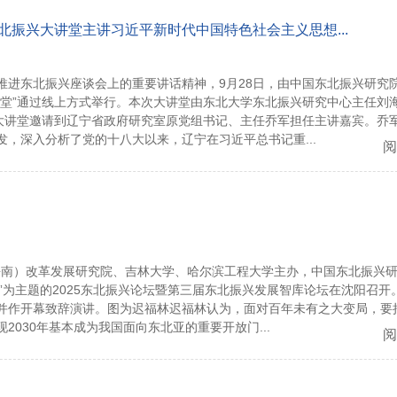
北振兴大讲堂主讲习近平新时代中国特色社会主义思想...
推进东北振兴座谈会上的重要讲话精神，9月28日，由中国东北振兴研究
讲堂”通过线上方式举行。本次大讲堂由东北大学东北振兴研究中心主任刘
次大讲堂邀请到辽宁省政府研究室原党组书记、主任乔军担任主讲嘉宾。乔
，深入分析了党的十八大以来，辽宁在习近平总书记重...
阅
（海南）改革发展研究院、吉林大学、哈尔滨工程大学主办，中国东北振兴
突破”为主题的2025东北振兴论坛暨第三届东北振兴发展智库论坛在沈阳召开
并作开幕致辞演讲。图为迟福林迟福林认为，面对百年未有之大变局，要
030年基本成为我国面向东北亚的重要开放门...
阅