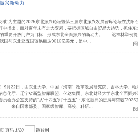
面振兴新动力
展与突破”为主题的2025东北振兴论坛暨第三届东北振兴发展智库论坛在沈阳
辞中指出，面对百年未有之大变局，要把握区域自由贸易大趋势，抓住东
北亚的重要开放门户为目标，形成东北全面振兴的新动力。 迟福林举例提
国与东北亚五国贸易额达9016亿美元，是中...
阅
）9月22日，由东北大学、中国（海南）改革发展研究院、吉林大学、哈
信息化厅、辽宁省新型智库联盟、亿达集团、东北财经大学东北全面振兴
会办公室支持的“从‘十四五’到‘十五五’：东北振兴的进展与突破”2025
。 来自国家部委、国家级智库、高校、科研...
阅
页
页码
1
/
20
跳转到