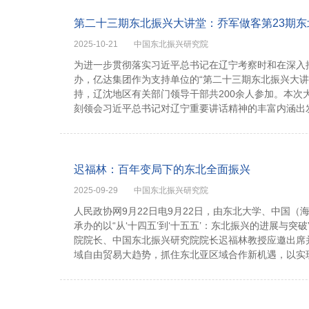
第二十三期东北振兴大讲堂：乔军做客第23期东
2025-10-21
中国东北振兴研究院
为进一步贯彻落实习近平总书记在辽宁考察时和在深入
办，亿达集团作为支持单位的“第二十三期东北振兴大
持，辽沈地区有关部门领导干部共200余人参加。本
刻领会习近平总书记对辽宁重要讲话精神的丰富内涵出发
迟福林：百年变局下的东北全面振兴
2025-09-29
中国东北振兴研究院
人民政协网9月22日电9月22日，由东北大学、中国
承办的以“从‘十四五’到‘十五五’：东北振兴的进展与
院院长、中国东北振兴研究院院长迟福林教授应邀出席
域自由贸易大趋势，抓住东北亚区域合作新机遇，以实现2