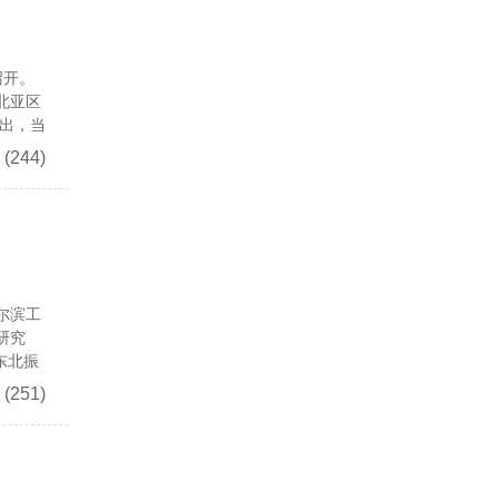
召开。
北亚区
出，当
(244)
尔滨工
研究
东北振
(251)