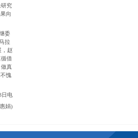
论研究
成果向
赵继委
马拉
展，赵
遵循借
，做真
，不愧
3日电
惠娟)