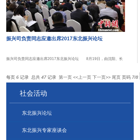
振兴司负责同志应邀出席2017东北振兴论坛
振兴司负责同志应邀出席2017东北振兴论坛 8月19日，由沈阳、长
春、哈尔滨、大连四市人民政府和东
每页
6
记录
总共
47
记录
第一页
<<上一页
下一页>>
尾页
页码
7
/
8
社会活动
东北振兴论坛
东北振兴专家座谈会