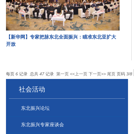
【新华网】专家把脉东北全面振兴：瞄准东北亚扩大
开放
新华网沈阳10月2日电（记者汪伟）近日，2021“东北亚区域合作论
坛”暨“东北振兴论坛”在东北大学举办。与...
每页
6
记录
总共
47
记录
第一页
<<上一页
下一页>>
尾页
页码
3
/
8
社会活动
东北振兴论坛
东北振兴专家座谈会