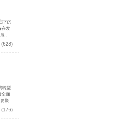
启下的
持在发
发展，
(628)
构转型
素全面
化要聚
(176)