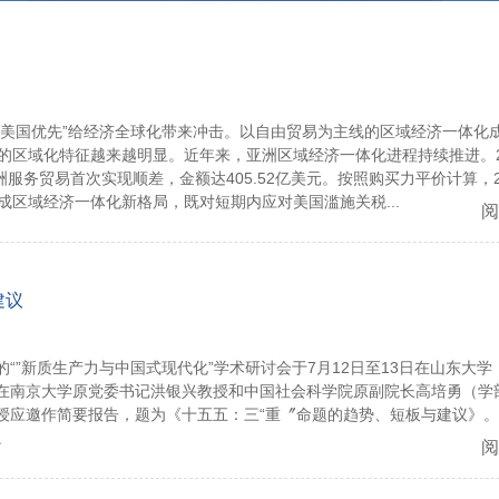
“美国优先”给经济全球化带来冲击。以自由贸易为主线的区域经济一体化
的区域化特征越来越明显。近年来，亚洲区域经济一体化进程持续推进。2
服务贸易首次实现顺差，金额达405.52亿美元。按照购买力平价计算，2
成区域经济一体化新格局，既对短期内应对美国滥施关税...
阅
建议
”新质生产力与中国式现代化”学术研讨会于7月12日至13日在山东大学
在南京大学原党委书记洪银兴教授和中国社会科学院原副院长高培勇（学
授应邀作简要报告，题为《十五五：三“重〞命题的趋势、短板与建议》
。
阅