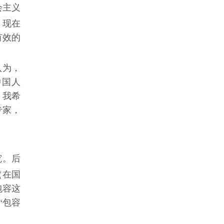
会主义
，现在
有效的
认为，
中国人
。我希
专家，
究。后
（在国
包容这
“包容