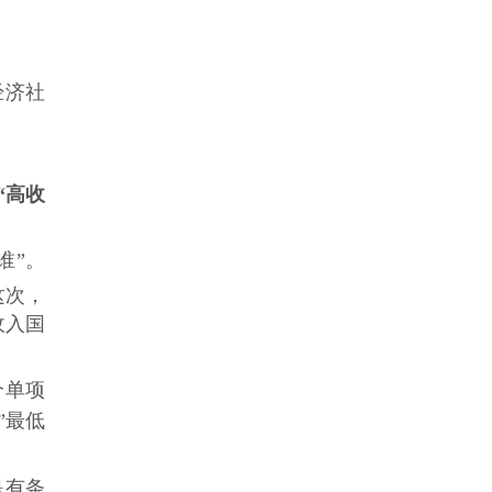
经济社
“高收
谁”。
这次，
收入国
个单项
”最低
是有条