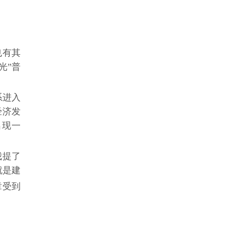
也有其
光”普
系进入
经济发
出现一
我提了
就是建
章受到