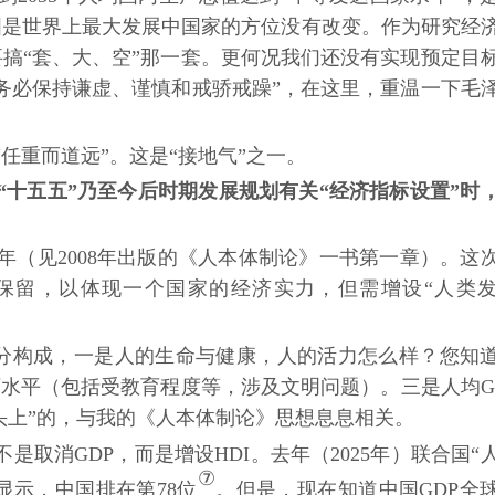
国是世界上最大发展中国家的方位没有改变。作为研究经
搞“套、大、空”那一套。更何况我们还没有实现预定目
务必保持谦虚、谨慎和戒骄戒躁”，在这里，重温一下毛
“任重而道远”。这是“接地气”之一。
“十五五”乃至今后时期发展规划有关“经济指标设置”时
年（见
2008年出版的《人本体制论》一书第一章）。这
续保留，以体现一个国家的经济实力，但需增设“人类
三部分构成，一是人的生命与健康，人的活力怎么样？您知
育水平（包括受教育程度等，涉及文明问题）。三是人均G
头上”的，与我的《人本体制论》思想息息相关。
不是取消GDP，而是增设HDI。去年（2025年）联合国“
⑦
显示，中国排在第78位
。但是，现在知道中国
GDP全