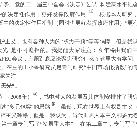
趋势。党的二十届三中全会《决定》强调
“构建高水平社
③
中的决定性作用，更好发挥政府作用”
。根据本人研究
置中的决定性作用机制（同时也更好发挥政府作用）”更
护主义，也有各种人为的
“权力干预”等等隔障，但是我
天光”是不可遮挡的。我提醒大家注意：今年将由我们
届APEC会议，主题到底应该聚焦研究什么？这里大有学问
。在座的王小鲁研究员是专门研究“中国市场化指数”的
大家关注。
“天光”。
④
》（
2008年）
，书中对人的发展及其体制安排作了研
⑤
）阐述“多元包容”的思路
。虽然，现在世界上有权贵主义
民粹主义等等，但是，我认为，当代世界人本主义和多元
第一章专门写了“发展重人本”， 在第二章中，专门写了