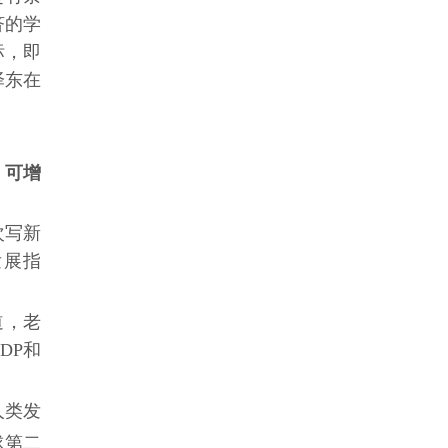
济的学
标，即
泽东在
，可增
次写新
发展指
道，老
DP和
人类发
球第二