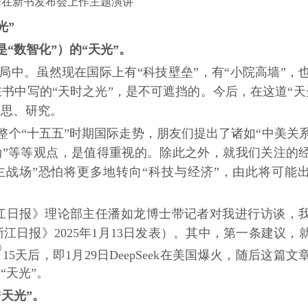
泽在新书发布会上作主题演讲
光”
“数智化”）的“天光”。
局中。虽然现在国际上有
“科技壁垒”，有“小院高墙”，
书中写的“天时之光”，是不可遮挡的。今后，在这道“天
深思、研究。
乃至整个“十五五”时期国际走势，朋友们提出了诸如“中美关
萌动”等等观点，是值得重视的。除此之外，就我们关注的
主战场”恐怕将更多地转向“科技与经济”，由此将可能
《浙江日报》理论部主任潘如龙博士带记者对我进行访谈，
日报》2025年1月13日发表）。其中，第一条建议，
②
15天后，即1月29日DeepSeek在美国爆火，随后这篇文
“天光”。
“天光”。