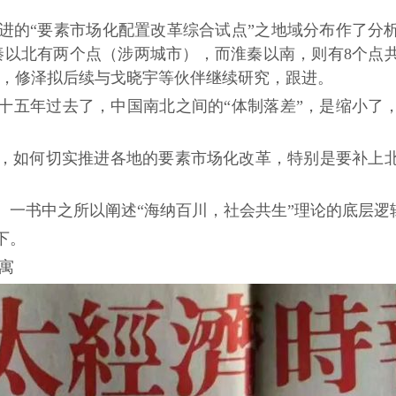
进的
“
要素市场化配置改革综合试点
”
之地域分布作了分
秦以北有两个点（涉两城市），而淮秦以南，则有
8
个点
，修泽拟后续与戈晓宇等伙伴继续研究，跟进。
十五年过去了，中国南北之间的
“
体制落差”，是缩小了
，如何切实推进各地的要素市场化改革，特别是要补上
）一书中之所以阐述
“
海纳百川，社会共生”理论的底层逻
下。
寓