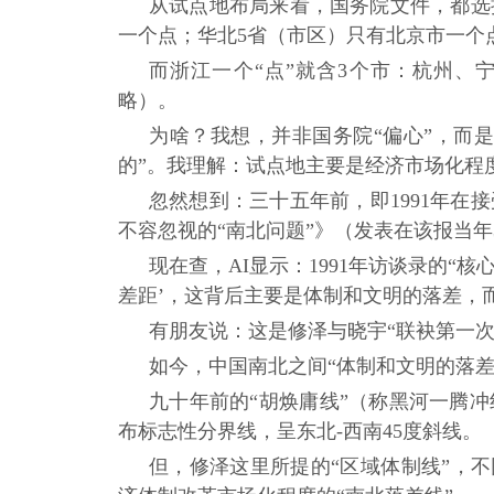
从试点地布局来看，国务院文件，都选
一个点；华北
5
省（市区）只有北京市一个
而浙江一个
“
点
”
就含
3
个市：杭州、
略）。
为啥？我想，并非国务院
“
偏心
”
，而是
的”。我理解：试点地主要是经济市场化程
忽然想到：三十五年前，即1991
年在接
不容忽视的
“
南北问题
”
》（发表在该报当年
现在查，AI
显示：
1991
年访谈录的
“
核
差距
’
，这背后主要是体制和文明的落差，
有朋友说：这是修泽与晓宇
“
联袂第一次
如今，中国南北之间
“
体制和文明的落差
九十年前的
“
胡焕庸线
”
（称黑河一腾冲
布标志性分界线，呈东北
-
西南
45
度斜线。
但，修泽这里所提的
“
区域体制线
”
，不