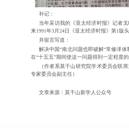
补记：
当年采访我的《亚太经济时报》记者戈
来1991
年
3
月
24
日《亚太经济时报》第
1
版
并留言写道：
解决中国
“
南北问题也即破解
“
常修泽体
在
“
十五五
”
期间使这一问题得到一定程度的
（作者系莫干山研究院学术委员会联席
专家委员会副主任
）
文章来源：莫干山新学人公众号